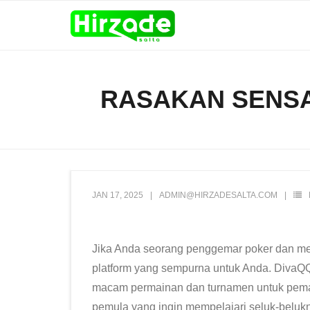
Skip
to
content
RASAKAN SENSA
JAN 17, 2025
ADMIN@HIRZADESALTA.COM
Jika Anda seorang penggemar poker dan m
platform yang sempurna untuk Anda. DivaQQ
macam permainan dan turnamen untuk pemai
pemula yang ingin mempelajari seluk-beluk