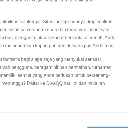
atibilitas selulernya. Situs ini sepenuhnya dioptimalkan
t menikmati semua permainan dan turnamen favorit saat
m bus, mengantri, atau sekadar bersantai di rumah, Anda
 mulai bermain kapan pun dan di mana pun Anda mau.
 fantastis bagi siapa saja yang menyukai sensasi
amah pengguna, beragam pilihan permainan, turnamen
Q memiliki semua yang Anda perlukan untuk bersenang-
 menunggu? Daftar ke DivaQQ hari ini dan mulailah