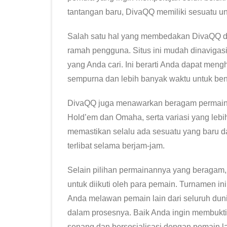
tantangan baru, DivaQQ memiliki sesuatu u
Salah satu hal yang membedakan DivaQQ dar
ramah pengguna. Situs ini mudah dinavig
yang Anda cari. Ini berarti Anda dapat men
sempurna dan lebih banyak waktu untuk be
DivaQQ juga menawarkan beragam permainan u
Hold’em dan Omaha, serta variasi yang lebi
memastikan selalu ada sesuatu yang baru d
terlibat selama berjam-jam.
Selain pilihan permainannya yang beragam
untuk diikuti oleh para pemain. Turnamen i
Anda melawan pemain lain dari seluruh du
dalam prosesnya. Baik Anda ingin membuktik
senang dan bersosialisasi dengan pemain la