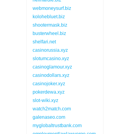
webmoneysurf.biz
kolohebluet.biz
shootermask.biz
busterwheel.biz
shelfari.net
casinorussia.xyz
slotumcasino.xyz
casinoglamour.xyz
casinodollars.xyz
casinojoker.xyz
pokerdewa.xyz
slot-wiki.xyz
watch2match.com
galenaseo.com
myglobaltrustbank.com
employmentlawlawyergo.com