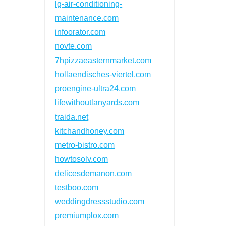
lg-air-conditioning-
maintenance.com
infoorator.com
novte.com
7hpizzaeasternmarket.com
hollaendisches-viertel.com
proengine-ultra24.com
lifewithoutlanyards.com
traida.net
kitchandhoney.com
metro-bistro.com
howtosolv.com
delicesdemanon.com
testboo.com
weddingdressstudio.com
premiumplox.com