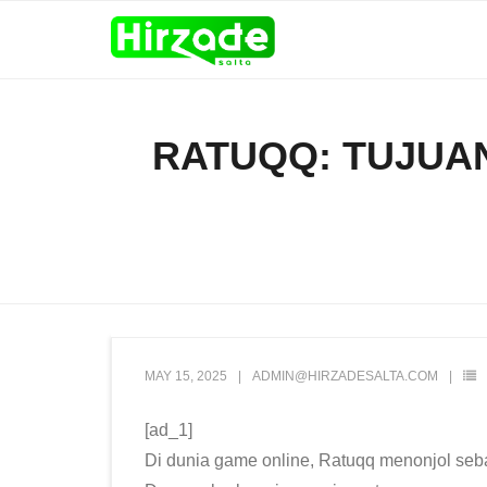
Skip
to
content
RATUQQ: TUJUA
MAY 15, 2025
ADMIN@HIRZADESALTA.COM
[ad_1]
Di dunia game online, Ratuqq menonjol seb