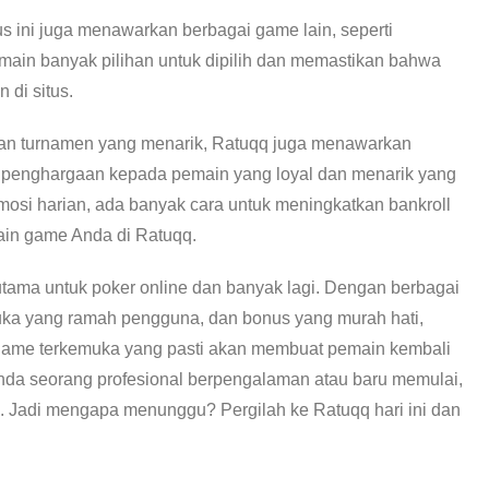
us ini juga menawarkan berbagai game lain, seperti
pemain banyak pilihan untuk dipilih dan memastikan bahwa
di situs.
dan turnamen yang menarik, Ratuqq juga menawarkan
 penghargaan kepada pemain yang loyal dan menarik yang
mosi harian, ada banyak cara untuk meningkatkan bankroll
in game Anda di Ratuqq.
utama untuk poker online dan banyak lagi. Dengan berbagai
uka yang ramah pengguna, dan bonus yang murah hati,
ame terkemuka yang pasti akan membuat pemain kembali
nda seorang profesional berpengalaman atau baru memulai,
. Jadi mengapa menunggu? Pergilah ke Ratuqq hari ini dan