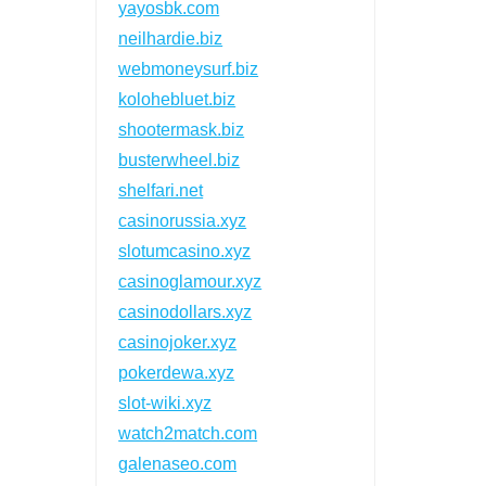
yayosbk.com
neilhardie.biz
webmoneysurf.biz
kolohebluet.biz
shootermask.biz
busterwheel.biz
shelfari.net
casinorussia.xyz
slotumcasino.xyz
casinoglamour.xyz
casinodollars.xyz
casinojoker.xyz
pokerdewa.xyz
slot-wiki.xyz
watch2match.com
galenaseo.com