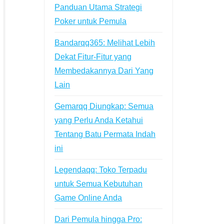
Panduan Utama Strategi
Poker untuk Pemula
Bandarqq365: Melihat Lebih
Dekat Fitur-Fitur yang
Membedakannya Dari Yang
Lain
Gemarqq Diungkap: Semua
yang Perlu Anda Ketahui
Tentang Batu Permata Indah
ini
Legendaqq: Toko Terpadu
untuk Semua Kebutuhan
Game Online Anda
Dari Pemula hingga Pro: