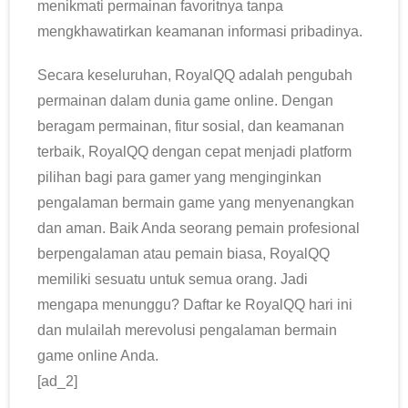
menikmati permainan favoritnya tanpa
mengkhawatirkan keamanan informasi pribadinya.
Secara keseluruhan, RoyalQQ adalah pengubah
permainan dalam dunia game online. Dengan
beragam permainan, fitur sosial, dan keamanan
terbaik, RoyalQQ dengan cepat menjadi platform
pilihan bagi para gamer yang menginginkan
pengalaman bermain game yang menyenangkan
dan aman. Baik Anda seorang pemain profesional
berpengalaman atau pemain biasa, RoyalQQ
memiliki sesuatu untuk semua orang. Jadi
mengapa menunggu? Daftar ke RoyalQQ hari ini
dan mulailah merevolusi pengalaman bermain
game online Anda.
[ad_2]