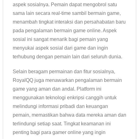
aspek sosialnya. Pemain dapat mengobrol satu
sama lain secara real-time sambil bermain game,
menambah tingkat interaksi dan persahabatan baru
pada pengalaman bermain game online. Aspek
sosial ini sangat menarik bagi pemain yang
menyukai aspek sosial dari game dan ingin
terhubung dengan pemain lain dari seluruh dunia.
Selain beragam permainan dan fitur sosialnya,
RoyalQQ juga menawarkan pengalaman bermain
game yang aman dan andal. Platform ini
menggunakan teknologi enkripsi canggih untuk
melindungi informasi pribadi dan keuangan
pemain, memastikan bahwa data mereka aman dan
terlindungi setiap saat. Tingkat keamanan ini
penting bagi para gamer online yang ingin