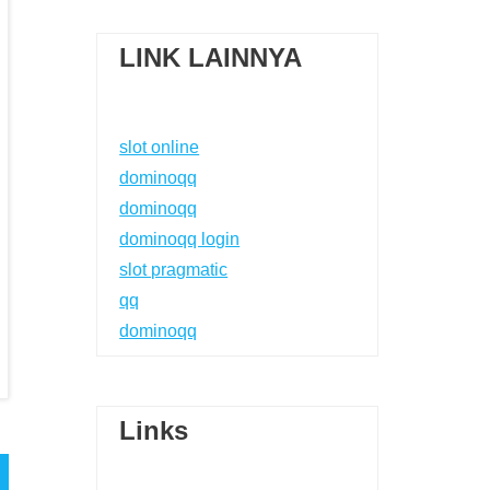
LINK LAINNYA
slot online
dominoqq
dominoqq
dominoqq login
slot pragmatic
qq
dominoqq
Links