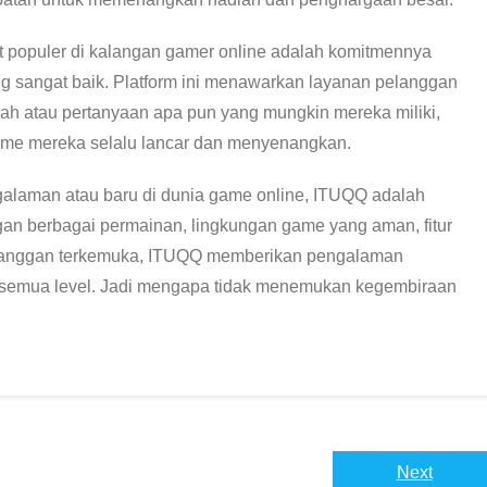
 populer di kalangan gamer online adalah komitmennya
 sangat baik. Platform ini menawarkan layanan pelanggan
h atau pertanyaan apa pun yang mungkin mereka miliki,
e mereka selalu lancar dan menyenangkan.
alaman atau baru di dunia game online, ITUQQ adalah
ngan berbagai permainan, lingkungan game yang aman, fitur
langgan terkemuka, ITUQQ memberikan pengalaman
i semua level. Jadi mengapa tidak menemukan kegembiraan
Next