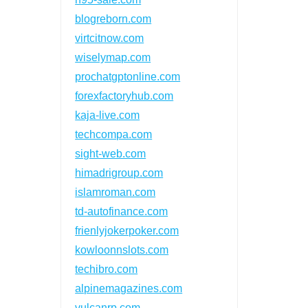
blogreborn.com
virtcitnow.com
wiselymap.com
prochatgptonline.com
forexfactoryhub.com
kaja-live.com
techcompa.com
sight-web.com
himadrigroup.com
islamroman.com
td-autofinance.com
frienlyjokerpoker.com
kowloonnslots.com
techibro.com
alpinemagazines.com
vulcanrp.com