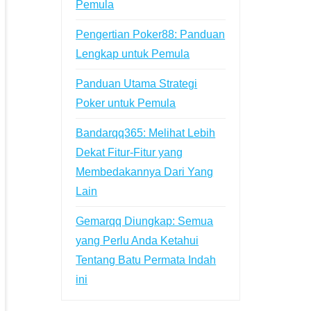
Pemula
Pengertian Poker88: Panduan
Lengkap untuk Pemula
Panduan Utama Strategi
Poker untuk Pemula
Bandarqq365: Melihat Lebih
Dekat Fitur-Fitur yang
Membedakannya Dari Yang
Lain
Gemarqq Diungkap: Semua
yang Perlu Anda Ketahui
Tentang Batu Permata Indah
ini