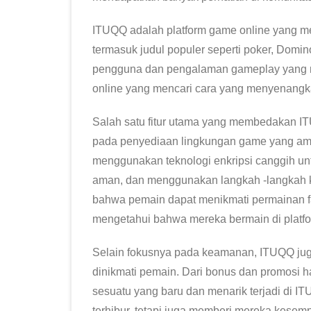
ITUQQ adalah platform game online yang m
termasuk judul populer seperti poker, Do
pengguna dan pengalaman gameplay yang mu
online yang mencari cara yang menyenangk
Salah satu fitur utama yang membedakan IT
pada penyediaan lingkungan game yang aman
menggunakan teknologi enkripsi canggih u
aman, dan menggunakan langkah -langkah ke
bahwa pemain dapat menikmati permainan fa
mengetahui bahwa mereka bermain di platfo
Selain fokusnya pada keamanan, ITUQQ jug
dinikmati pemain. Dari bonus dan promosi ha
sesuatu yang baru dan menarik terjadi di IT
terhibur, tetapi juga memberi mereka kes