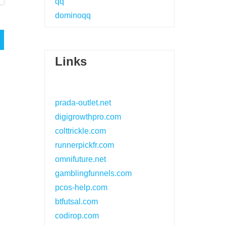
qq
dominoqq
Links
prada-outlet.net
digigrowthpro.com
colttrickle.com
runnerpickfr.com
omnifuture.net
gamblingfunnels.com
pcos-help.com
btfutsal.com
codirop.com