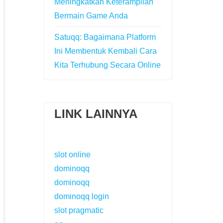
Meningkatkan Keterampilan
Bermain Game Anda
Satuqq: Bagaimana Platform
Ini Membentuk Kembali Cara
Kita Terhubung Secara Online
LINK LAINNYA
slot online
dominoqq
dominoqq
dominoqq login
slot pragmatic