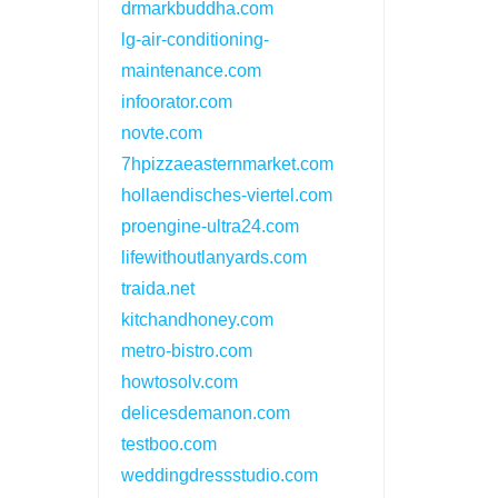
drmarkbuddha.com
lg-air-conditioning-
maintenance.com
infoorator.com
novte.com
7hpizzaeasternmarket.com
hollaendisches-viertel.com
proengine-ultra24.com
lifewithoutlanyards.com
traida.net
kitchandhoney.com
metro-bistro.com
howtosolv.com
delicesdemanon.com
testboo.com
weddingdressstudio.com