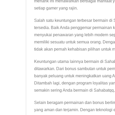
menarik ini menawarkan berbagai manfaat y
setiap gamer yang rajin.
Salah satu keuntungan terbesar bermain di
tersedia. Baik Anda penggemar permainan kasi
menyukai penawaran yang lebih modern seper
memiliki sesuatu untuk semua orang. Denga
tidak akan pernah kehabisan pilihan untuk 
Keuntungan utama lainnya bermain di Saha
ditawarkan. Dari bonus sambutan untuk pem
banyak peluang untuk meningkatkan uang A
Ditambah lagi, dengan program loyalitas y
semakin sering Anda bermain di Sahabatqq,
Selain beragam permainan dan bonus berl
yang aman dan terjamin. Dengan teknologi 