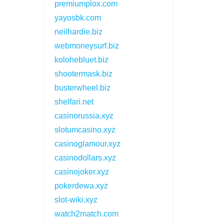
premiumplox.com
yayosbk.com
neilhardie.biz
webmoneysurf.biz
kolohebluet.biz
shootermask.biz
busterwheel.biz
shelfari.net
casinorussia.xyz
slotumcasino.xyz
casinoglamour.xyz
casinodollars.xyz
casinojoker.xyz
pokerdewa.xyz
slot-wiki.xyz
watch2match.com