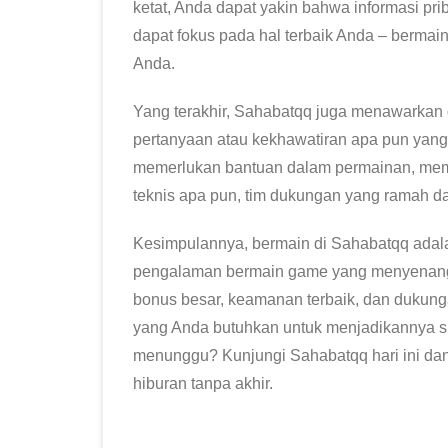
ketat, Anda dapat yakin bahwa informasi prib
dapat fokus pada hal terbaik Anda – berma
Anda.
Yang terakhir, Sahabatqq juga menawarka
pertanyaan atau kekhawatiran apa pun yang
memerlukan bantuan dalam permainan, memi
teknis apa pun, tim dukungan yang ramah d
Kesimpulannya, bermain di Sahabatqq adalah
pengalaman bermain game yang menyenang
bonus besar, keamanan terbaik, dan dukun
yang Anda butuhkan untuk menjadikannya si
menunggu? Kunjungi Sahabatqq hari ini da
hiburan tanpa akhir.