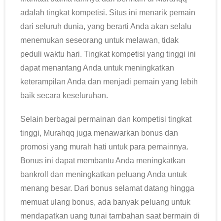
adalah tingkat kompetisi. Situs ini menarik pemain
dari seluruh dunia, yang berarti Anda akan selalu
menemukan seseorang untuk melawan, tidak
peduli waktu hari. Tingkat kompetisi yang tinggi ini
dapat menantang Anda untuk meningkatkan
keterampilan Anda dan menjadi pemain yang lebih
baik secara keseluruhan.
Selain berbagai permainan dan kompetisi tingkat
tinggi, Murahqq juga menawarkan bonus dan
promosi yang murah hati untuk para pemainnya.
Bonus ini dapat membantu Anda meningkatkan
bankroll dan meningkatkan peluang Anda untuk
menang besar. Dari bonus selamat datang hingga
memuat ulang bonus, ada banyak peluang untuk
mendapatkan uang tunai tambahan saat bermain di