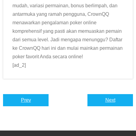
mudah, variasi permainan, bonus berlimpah, dan
antarmuka yang ramah pengguna, CrownQQ
menawarkan pengalaman poker online
komprehensif yang pasti akan memuaskan pemain
dari semua level. Jadi mengapa menunggu? Daftar
ke CrownQQ hari ini dan mulai mainkan permainan
poker favorit Anda secara online!
[ad_2]
Prev
Next