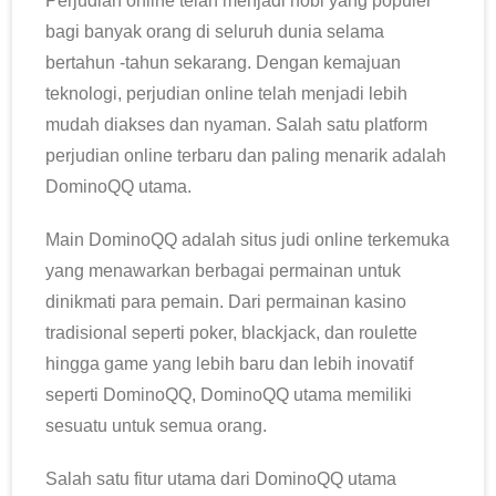
Perjudian online telah menjadi hobi yang populer
bagi banyak orang di seluruh dunia selama
bertahun -tahun sekarang. Dengan kemajuan
teknologi, perjudian online telah menjadi lebih
mudah diakses dan nyaman. Salah satu platform
perjudian online terbaru dan paling menarik adalah
DominoQQ utama.
Main DominoQQ adalah situs judi online terkemuka
yang menawarkan berbagai permainan untuk
dinikmati para pemain. Dari permainan kasino
tradisional seperti poker, blackjack, dan roulette
hingga game yang lebih baru dan lebih inovatif
seperti DominoQQ, DominoQQ utama memiliki
sesuatu untuk semua orang.
Salah satu fitur utama dari DominoQQ utama