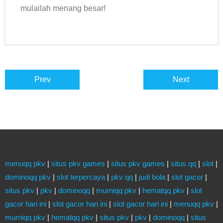
mulailah menang besar!
Prev
Next
menuqq pkv
|
situs pkv games
|
situs pkv games
|
situs qq
|
slot
|
dominoqq pkv
|
slot terpercaya
|
pkv qq
|
judi bola
|
slot gacor
|
situs pkv
|
pkv
|
dominoqq
|
murniqq pkv
|
hematqq pkv
|
slot
gacor hari ini
|
slot gacor hari ini
|
slot gacor hari ini
|
menuqq pkv
|
murniqq pkv
|
hematqq pkv
|
situs pkv
|
pkv
|
dominoqq
|
situs