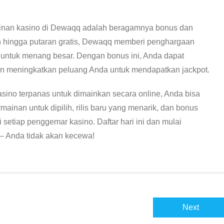
mainan kasino di Dewaqq adalah beragamnya bonus dan
n hingga putaran gratis, Dewaqq memberi penghargaan
ntuk menang besar. Dengan bonus ini, Anda dapat
an meningkatkan peluang Anda untuk mendapatkan jackpot.
sino terpanas untuk dimainkan secara online, Anda bisa
nan untuk dipilih, rilis baru yang menarik, dan bonus
setiap penggemar kasino. Daftar hari ini dan mulai
– Anda tidak akan kecewa!
Next