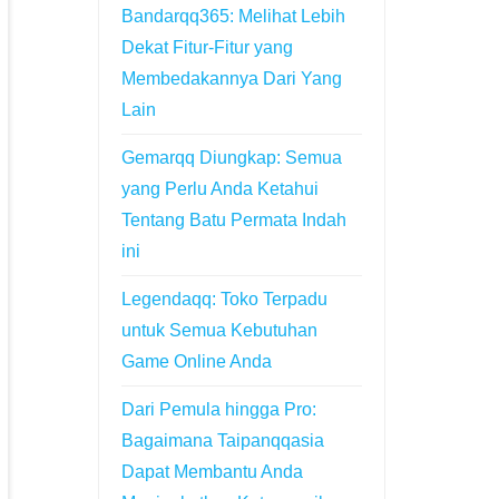
Bandarqq365: Melihat Lebih
Dekat Fitur-Fitur yang
Membedakannya Dari Yang
Lain
Gemarqq Diungkap: Semua
yang Perlu Anda Ketahui
Tentang Batu Permata Indah
ini
Legendaqq: Toko Terpadu
untuk Semua Kebutuhan
Game Online Anda
Dari Pemula hingga Pro:
Bagaimana Taipanqqasia
Dapat Membantu Anda