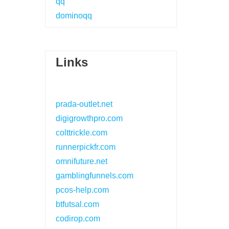
qq
dominoqq
Links
prada-outlet.net
digigrowthpro.com
colttrickle.com
runnerpickfr.com
omnifuture.net
gamblingfunnels.com
pcos-help.com
btfutsal.com
codirop.com