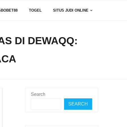
SBOBET88
TOGEL
SITUS JUDI ONLINE
AS DI DEWAQQ:
ACA
Search
SEARCH