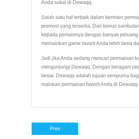
Anda sukai di Dewaqq.
Salah satu hal terbaik dalam bermain per
promosi yang tersedia. Dari bonus sambuta
kepada pemainnya dengan banyak peluang u
memainkan game favorit Anda lebih lama d
Jadi jika Anda sedang mencari permainan ka
mengunjungi Dewaqq. Dengan beragam permai
besar, Dewaqq adalah tujuan sempurna bagi 
mainkan permainan favorit Anda di Dewaqq 
Prev