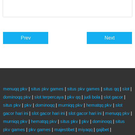
Prev
Next
menuqq pkv
|
situs pkv games
|
situs pkv games
|
situs qq
|
slot
|
dominoqq pkv
|
slot terpercaya
|
pkv qq
|
judi bola
|
slot gacor
|
situs pkv
|
pkv
|
dominoqq
|
murniqq pkv
|
hematqq pkv
|
slot
gacor hari ini
|
slot gacor hari ini
|
slot gacor hari ini
|
menuqq pkv
|
murniqq pkv
|
hematqq pkv
|
situs pkv
|
pkv
|
dominoqq
|
situs
pkv games
|
pkv games
|
majestibet
|
miyaqq
|
gajibet
|