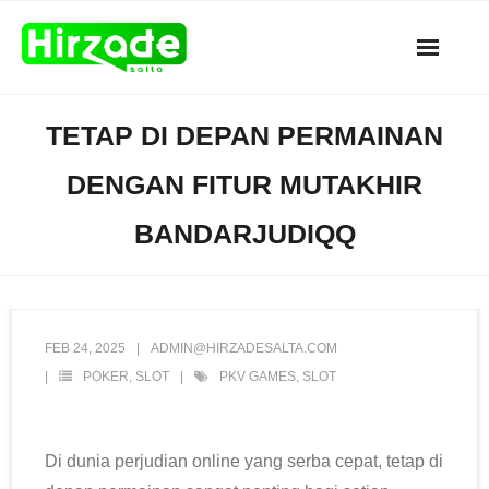
Skip
to
content
TETAP DI DEPAN PERMAINAN
DENGAN FITUR MUTAKHIR
BANDARJUDIQQ
FEB 24, 2025
ADMIN@HIRZADESALTA.COM
POKER
,
SLOT
PKV GAMES
,
SLOT
Di dunia perjudian online yang serba cepat, tetap di