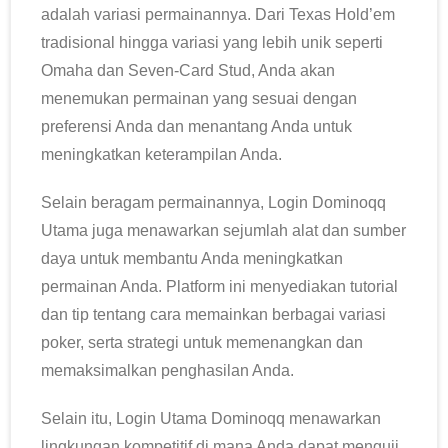
adalah variasi permainannya. Dari Texas Hold’em
tradisional hingga variasi yang lebih unik seperti
Omaha dan Seven-Card Stud, Anda akan
menemukan permainan yang sesuai dengan
preferensi Anda dan menantang Anda untuk
meningkatkan keterampilan Anda.
Selain beragam permainannya, Login Dominoqq
Utama juga menawarkan sejumlah alat dan sumber
daya untuk membantu Anda meningkatkan
permainan Anda. Platform ini menyediakan tutorial
dan tip tentang cara memainkan berbagai variasi
poker, serta strategi untuk memenangkan dan
memaksimalkan penghasilan Anda.
Selain itu, Login Utama Dominoqq menawarkan
lingkungan kompetitif di mana Anda dapat menguji