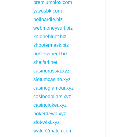
premiumplox.com
yayosbk.com
neilhardie.biz
webmoneysurf.biz
kolohebluet.biz
shootermask.biz
busterwheel.biz
shelfari.net
casinorussia.xyz
slotumcasino.xyz
casinoglamour.xyz
casinodollars.xyz
casinojoker.xyz
pokerdewa.xyz
slot-wiki.xyz
watch2match.com