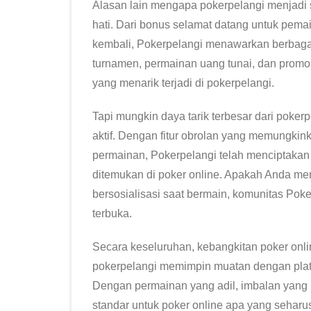
Alasan lain mengapa pokerpelangi menjadi
hati. Dari bonus selamat datang untuk pema
kembali, Pokerpelangi menawarkan berbagai
turnamen, permainan uang tunai, dan promosi
yang menarik terjadi di pokerpelangi.
Tapi mungkin daya tarik terbesar dari pok
aktif. Dengan fitur obrolan yang memungkin
permainan, Pokerpelangi telah menciptakan
ditemukan di poker online. Apakah Anda menca
bersosialisasi saat bermain, komunitas Po
terbuka.
Secara keseluruhan, kebangkitan poker onli
pokerpelangi memimpin muatan dengan platf
Dengan permainan yang adil, imbalan yang 
standar untuk poker online apa yang seharu