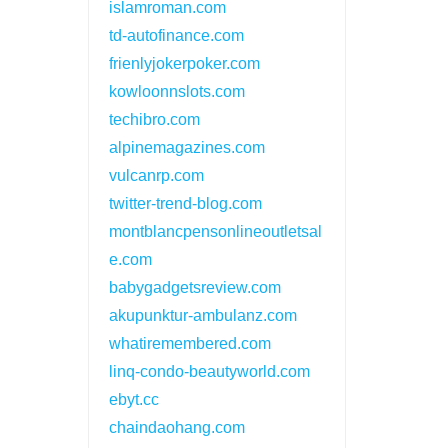
islamroman.com
td-autofinance.com
frienlyjokerpoker.com
kowloonnslots.com
techibro.com
alpinemagazines.com
vulcanrp.com
twitter-trend-blog.com
montblancpensonlineoutletsal
e.com
babygadgetsreview.com
akupunktur-ambulanz.com
whatiremembered.com
linq-condo-beautyworld.com
ebyt.cc
chaindaohang.com