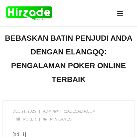
Skip
to
content
BEBASKAN BATIN PENJUDI ANDA
DENGAN ELANGQQ:
PENGALAMAN POKER ONLINE
TERBAIK
DEC 21, 2025
ADMIN@HIRZADESALTA.COM
POKER
PKV GAMES
[ad_1]