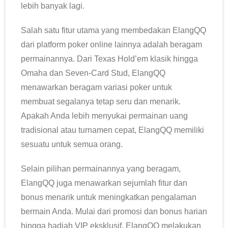
lebih banyak lagi.
Salah satu fitur utama yang membedakan ElangQQ
dari platform poker online lainnya adalah beragam
permainannya. Dari Texas Hold’em klasik hingga
Omaha dan Seven-Card Stud, ElangQQ
menawarkan beragam variasi poker untuk
membuat segalanya tetap seru dan menarik.
Apakah Anda lebih menyukai permainan uang
tradisional atau turnamen cepat, ElangQQ memiliki
sesuatu untuk semua orang.
Selain pilihan permainannya yang beragam,
ElangQQ juga menawarkan sejumlah fitur dan
bonus menarik untuk meningkatkan pengalaman
bermain Anda. Mulai dari promosi dan bonus harian
hingga hadiah VIP eksklusif, ElangQQ melakukan