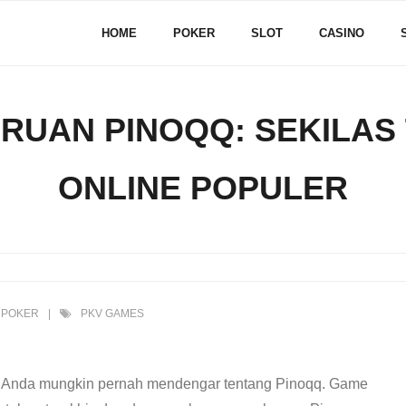
HOME
POKER
SLOT
CASINO
RUAN PINOQQ: SEKILAS
ONLINE POPULER
POKER
PKV GAMES
, Anda mungkin pernah mendengar tentang Pinoqq. Game