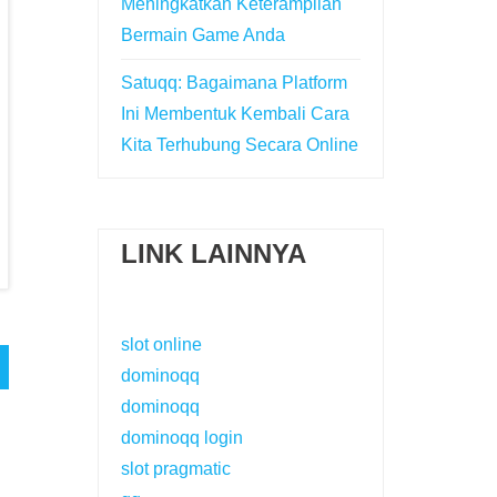
Meningkatkan Keterampilan
Bermain Game Anda
Satuqq: Bagaimana Platform
Ini Membentuk Kembali Cara
Kita Terhubung Secara Online
LINK LAINNYA
slot online
dominoqq
dominoqq
dominoqq login
slot pragmatic