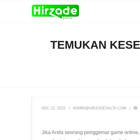
Skip
to
content
TEMUKAN KESE
DEC 22, 2025
ADMIN@HIRZADESALTA.COM
Jika Anda seorang penggemar game online