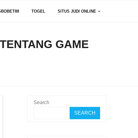
SBOBET88
TOGEL
SITUS JUDI ONLINE
 TENTANG GAME
Search
SEARCH