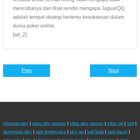
mencobanya dan lihat sendiri mengapa JaguarQQ
adalah tempat strategi bertemu kesuksesan dalam
dunia poker online.
[ad_2]
Prev
Next
menuqq pkv
|
situs pkv games
|
situs pkv games
|
situs qq
|
slot
|
dominoqq pkv
|
slot terpercaya
|
pkv qq
|
judi bola
|
slot gacor
|