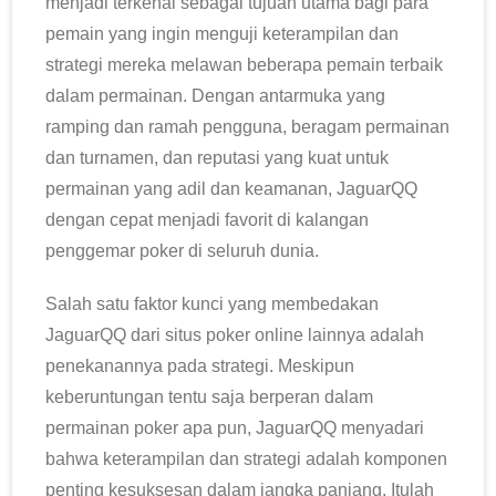
menjadi terkenal sebagai tujuan utama bagi para
pemain yang ingin menguji keterampilan dan
strategi mereka melawan beberapa pemain terbaik
dalam permainan. Dengan antarmuka yang
ramping dan ramah pengguna, beragam permainan
dan turnamen, dan reputasi yang kuat untuk
permainan yang adil dan keamanan, JaguarQQ
dengan cepat menjadi favorit di kalangan
penggemar poker di seluruh dunia.
Salah satu faktor kunci yang membedakan
JaguarQQ dari situs poker online lainnya adalah
penekanannya pada strategi. Meskipun
keberuntungan tentu saja berperan dalam
permainan poker apa pun, JaguarQQ menyadari
bahwa keterampilan dan strategi adalah komponen
penting kesuksesan dalam jangka panjang. Itulah