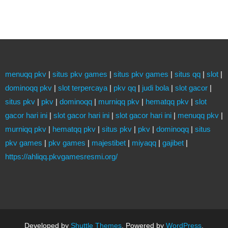
menuqq pkv
|
situs pkv games
|
situs pkv games
|
situs qq
|
slot
|
dominoqq pkv
|
slot terpercaya
|
pkv qq
|
judi bola
|
slot gacor
|
situs pkv
|
pkv
|
dominoqq
|
murniqq pkv
|
hematqq pkv
|
slot
gacor hari ini
|
slot gacor hari ini
|
slot gacor hari ini
|
menuqq pkv
|
murniqq pkv
|
hematqq pkv
|
situs pkv
|
pkv
|
dominoqq
|
situs
pkv games
|
pkv games
|
majestibet
|
miyaqq
|
gajibet
|
https://ahliqq.pkvgamesresmi.org/
Developed by
Shuttle Themes
. Powered by
WordPress
.