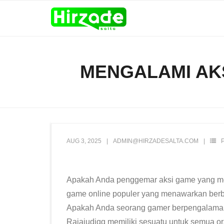
Skip
to
content
MENGALAMI AK
AUG 3, 2025
ADMIN@HIRZADESALTA.COM
Apakah Anda penggemar aksi game yang mende
game online populer yang menawarkan berba
Apakah Anda seorang gamer berpengalaman
Rajajudiqq memiliki sesuatu untuk semua or