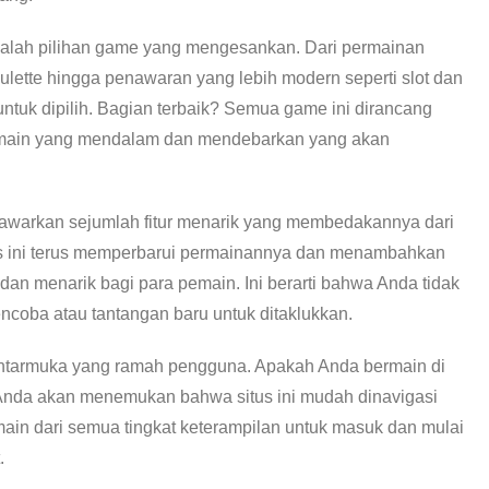
adalah pilihan game yang mengesankan. Dari permainan
roulette hingga penawaran yang lebih modern seperti slot dan
untuk dipilih. Bagian terbaik? Semua game ini dirancang
main yang mendalam dan mendebarkan yang akan
awarkan sejumlah fitur menarik yang membedakannya dari
itus ini terus memperbarui permainannya dan menambahkan
r dan menarik bagi para pemain. Ini berarti bahwa Anda tidak
coba atau tantangan baru untuk ditaklukkan.
h antarmuka yang ramah pengguna. Apakah Anda bermain di
, Anda akan menemukan bahwa situs ini mudah dinavigasi
in dari semua tingkat keterampilan untuk masuk dan mulai
.