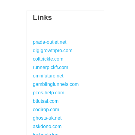
Links
prada-outlet.net
digigrowthpro.com
colttrickle.com
runnerpickfr.com
omnifuture.net
gamblingfunnels.com
pcos-help.com
btfutsal.com
codirop.com
ghosts-uk.net
askdono.com
techonly.top