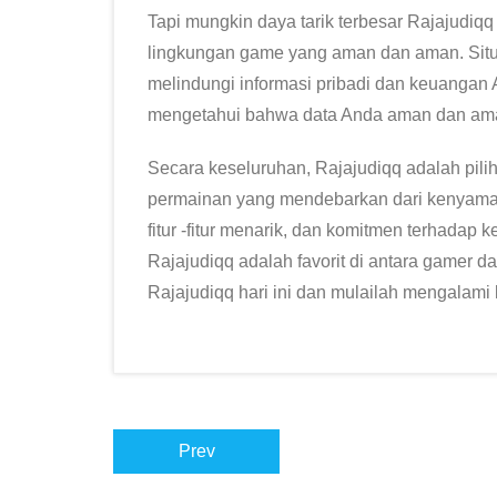
Tapi mungkin daya tarik terbesar Rajajudi
lingkungan game yang aman dan aman. Situs
melindungi informasi pribadi dan keuangan
mengetahui bahwa data Anda aman dan am
Secara keseluruhan, Rajajudiqq adalah pilih
permainan yang mendebarkan dari kenyama
fitur -fitur menarik, dan komitmen terhada
Rajajudiqq adalah favorit di antara gamer 
Rajajudiqq hari ini dan mulailah mengalami 
Prev