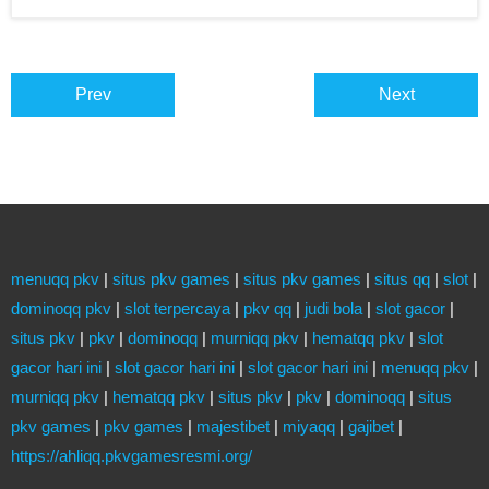
Prev
Next
menuqq pkv
|
situs pkv games
|
situs pkv games
|
situs qq
|
slot
|
dominoqq pkv
|
slot terpercaya
|
pkv qq
|
judi bola
|
slot gacor
|
situs pkv
|
pkv
|
dominoqq
|
murniqq pkv
|
hematqq pkv
|
slot
gacor hari ini
|
slot gacor hari ini
|
slot gacor hari ini
|
menuqq pkv
|
murniqq pkv
|
hematqq pkv
|
situs pkv
|
pkv
|
dominoqq
|
situs
pkv games
|
pkv games
|
majestibet
|
miyaqq
|
gajibet
|
https://ahliqq.pkvgamesresmi.org/