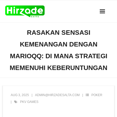
Skip
to
content
RASAKAN SENSASI
KEMENANGAN DENGAN
MARIOQQ: DI MANA STRATEGI
MEMENUHI KEBERUNTUNGAN
AUG 3, 2025
ADMIN@HIRZADESALTA.COM
POKER
PKV GAMES