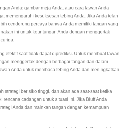
ungan Anda: gambar meja Anda, atau cara lawan Anda
t memengaruhi kesuksesan tebing Anda. Jika Anda telah
 lebih cenderung percaya bahwa Anda memiliki tangan yang
Gunakan ini untuk keuntungan Anda dengan menggertak
curiga.
g efektif saat tidak dapat diprediksi. Untuk membuat lawan
gan menggertak dengan berbagai tangan dan dalam
t lawan Anda untuk membaca tebing Anda dan meningkatkan
 strategi berisiko tinggi, dan akan ada saat-saat ketika
i rencana cadangan untuk situasi ini. Jika Bluff Anda
 strategi Anda dan mainkan tangan dengan kemampuan