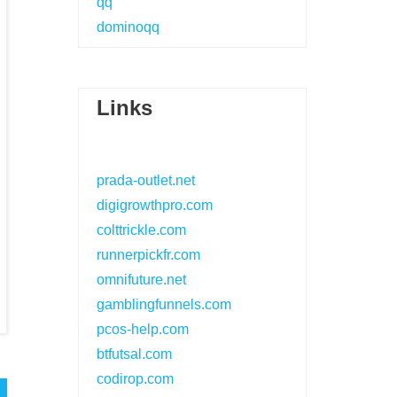
qq
dominoqq
Links
prada-outlet.net
digigrowthpro.com
colttrickle.com
runnerpickfr.com
omnifuture.net
gamblingfunnels.com
pcos-help.com
btfutsal.com
codirop.com