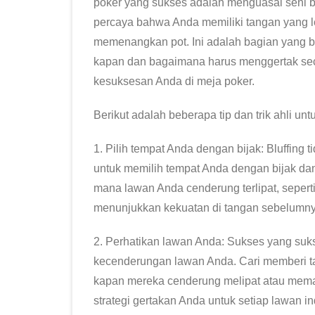
poker yang sukses adalah menguasai seni bl
percaya bahwa Anda memiliki tangan yang l
memenangkan pot. Ini adalah bagian yang be
kapan dan bagaimana harus menggertak sec
kesuksesan Anda di meja poker.
Berikut adalah beberapa tip dan trik ahli u
1. Pilih tempat Anda dengan bijak: Bluffing 
untuk memilih tempat Anda dengan bijak dan 
mana lawan Anda cenderung terlipat, sepert
menunjukkan kekuatan di tangan sebelumny
2. Perhatikan lawan Anda: Sukses yang s
kecenderungan lawan Anda. Cari memberi t
kapan mereka cenderung melipat atau meman
strategi gertakan Anda untuk setiap lawan in