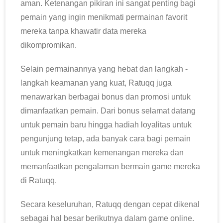
aman. Ketenangan pikiran ini sangat penting bagi
pemain yang ingin menikmati permainan favorit
mereka tanpa khawatir data mereka
dikompromikan.
Selain permainannya yang hebat dan langkah -
langkah keamanan yang kuat, Ratuqq juga
menawarkan berbagai bonus dan promosi untuk
dimanfaatkan pemain. Dari bonus selamat datang
untuk pemain baru hingga hadiah loyalitas untuk
pengunjung tetap, ada banyak cara bagi pemain
untuk meningkatkan kemenangan mereka dan
memanfaatkan pengalaman bermain game mereka
di Ratuqq.
Secara keseluruhan, Ratuqq dengan cepat dikenal
sebagai hal besar berikutnya dalam game online.