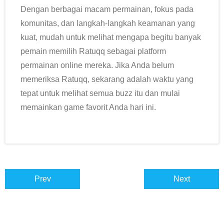
Dengan berbagai macam permainan, fokus pada
komunitas, dan langkah-langkah keamanan yang
kuat, mudah untuk melihat mengapa begitu banyak
pemain memilih Ratuqq sebagai platform
permainan online mereka. Jika Anda belum
memeriksa Ratuqq, sekarang adalah waktu yang
tepat untuk melihat semua buzz itu dan mulai
memainkan game favorit Anda hari ini.
Prev
Next