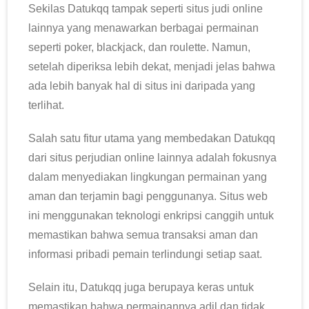
Sekilas Datukqq tampak seperti situs judi online
lainnya yang menawarkan berbagai permainan
seperti poker, blackjack, dan roulette. Namun,
setelah diperiksa lebih dekat, menjadi jelas bahwa
ada lebih banyak hal di situs ini daripada yang
terlihat.
Salah satu fitur utama yang membedakan Datukqq
dari situs perjudian online lainnya adalah fokusnya
dalam menyediakan lingkungan permainan yang
aman dan terjamin bagi penggunanya. Situs web
ini menggunakan teknologi enkripsi canggih untuk
memastikan bahwa semua transaksi aman dan
informasi pribadi pemain terlindungi setiap saat.
Selain itu, Datukqq juga berupaya keras untuk
memastikan bahwa permainannya adil dan tidak