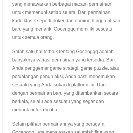
yang menawarkan berbagai macam permainan
untuk memenuhi setiap selera. Dari permainan
kartu klasik seperti poker dan domino hingga rilisan
baru yang menarik, Gocengqq memiliki sesuatu
untuk semua orang.
Salah satu hal terbaik tentang Gocengqq adalah
banyaknya variasi permainan yang tersedia. Baik
Anda penggemar game strategi, game puzzle, atau
petualangan penuh aksi, Anda pasti menemukan
sesuatu yang Anda sukai di platform ini. Dan
dengan permainan baru yang ditambahkan secara
berkala, selalu ada sesuatu yang segar dan
menarik untuk dicoba.
Selain pilihan permainannya yang beragam,
Gocengqq juga menawarkan sejumlah fitur yang