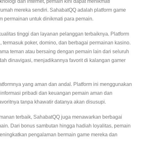
nologi dan internet, pemain kini dapat menikmati
 rumah mereka sendiri. SahabatQQ adalah platform game
 permainan untuk dinikmati para pemain.
litas tinggi dan layanan pelanggan terbaiknya. Platform
 termasuk poker, domino, dan berbagai permainan kasino.
ama teman atau bersaing dengan pemain lain dari seluruh
ah dinavigasi, menjadikannya favorit di kalangan gamer
latformnya yang aman dan andal. Platform ini menggunakan
n informasi pribadi dan keuangan pemain aman dan
avoritnya tanpa khawatir datanya akan disusupi.
eamanan terbaik, SahabatQQ juga menawarkan berbagai
ain. Dari bonus sambutan hingga hadiah loyalitas, pemain
meningkatkan pengalaman bermain game mereka dan