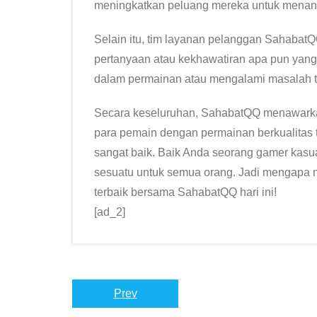
meningkatkan peluang mereka untuk menan
Selain itu, tim layanan pelanggan Sahabat
pertanyaan atau kekhawatiran apa pun yang
dalam permainan atau mengalami masalah te
Secara keseluruhan, SahabatQQ menawarka
para pemain dengan permainan berkualitas 
sangat baik. Baik Anda seorang gamer kasu
sesuatu untuk semua orang. Jadi mengapa
terbaik bersama SahabatQQ hari ini!
[ad_2]
Prev