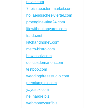
novte.com
7hpizzaeasternmarket.com
hollaendisches-viertel.com
proengine-ultra24.com
lifewithoutlanyards.com
traida.net
kitchandhoney.com
metro-bistro.com
howtosolv.com
delicesdemanon.com
testboo.com
weddingdressstudio.com
premiumplox.com
yayosbk.com
neilhardie.biz
webmoneysurf.biz