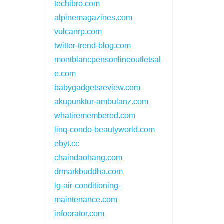
techibro.com
alpinemagazines.com
vulcanrp.com
twitter-trend-blog.com
montblancpensonlineoutletsal
e.com
babygadgetsreview.com
akupunktur-ambulanz.com
whatiremembered.com
linq-condo-beautyworld.com
ebyt.cc
chaindaohang.com
drmarkbuddha.com
lg-air-conditioning-
maintenance.com
infoorator.com