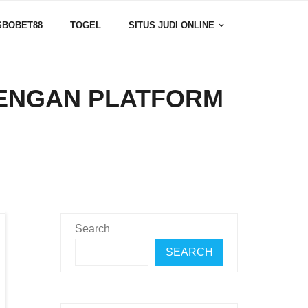
SBOBET88
TOGEL
SITUS JUDI ONLINE
DENGAN PLATFORM
Search
SEARCH